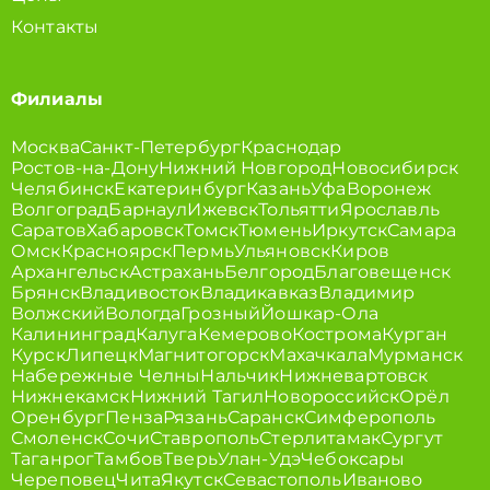
Контакты
Филиалы
Москва
Санкт-Петербург
Краснодар
Ростов-на-Дону
Нижний Новгород
Новосибирск
Челябинск
Екатеринбург
Казань
Уфа
Воронеж
Волгоград
Барнаул
Ижевск
Тольятти
Ярославль
Саратов
Хабаровск
Томск
Тюмень
Иркутск
Самара
Омск
Красноярск
Пермь
Ульяновск
Киров
Архангельск
Астрахань
Белгород
Благовещенск
Брянск
Владивосток
Владикавказ
Владимир
Волжский
Вологда
Грозный
Йошкар-Ола
Калининград
Калуга
Кемерово
Кострома
Курган
Курск
Липецк
Магнитогорск
Махачкала
Мурманск
Набережные Челны
Нальчик
Нижневартовск
Нижнекамск
Нижний Тагил
Новороссийск
Орёл
Оренбург
Пенза
Рязань
Саранск
Симферополь
Смоленск
Сочи
Ставрополь
Стерлитамак
Сургут
Таганрог
Тамбов
Тверь
Улан-Удэ
Чебоксары
Череповец
Чита
Якутск
Севастополь
Иваново