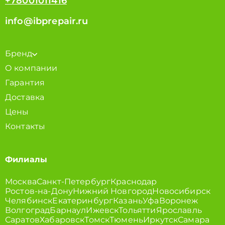
+78001011416
info@ibprepair.ru
Бренд
О компании
Гарантия
Доставка
Цены
Контакты
Филиалы
Москва
Санкт-Петербург
Краснодар
Ростов-на-Дону
Нижний Новгород
Новосибирск
Челябинск
Екатеринбург
Казань
Уфа
Воронеж
Волгоград
Барнаул
Ижевск
Тольятти
Ярославль
Саратов
Хабаровск
Томск
Тюмень
Иркутск
Самара