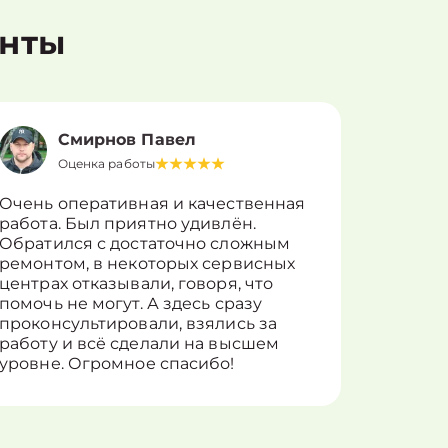
енты
Смирнов Павел
Оценка работы
О
Очень оперативная и качественная
Работу 
работа. Был приятно удивлён.
вопросы
Обратился с достаточно сложным
такие п
ремонтом, в некоторых сервисных
только 
центрах отказывали, говоря, что
информ
помочь не могут. А здесь сразу
оставит
проконсультировали, взялись за
здорово
работу и всё сделали на высшем
уровне. Огромное спасибо!