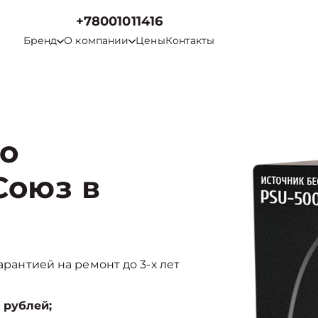
+78001011416
Бренд
О компании
Цены
Контакты
го
Союз в
арантией на ремонт до 3-х лет
 рублей;